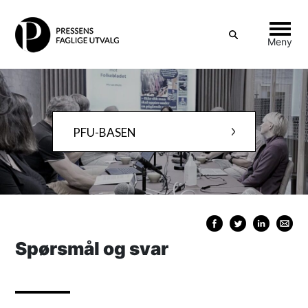
Vis
Meny
søkeboks
Skipp
til
PFU-BASEN
innhold
Spørsmål og svar