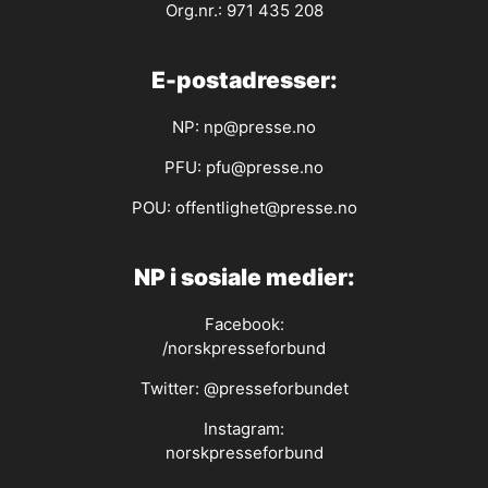
Org.nr.: 971 435 208
E-postadresser:
NP:
np@presse.no
PFU:
pfu@presse.no
POU:
offentlighet@presse.no
NP i sosiale medier:
Facebook:
/norskpresseforbund
Twitter:
@presseforbundet
Instagram:
norskpresseforbund