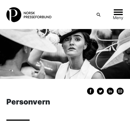
Vis
Meny
søkeboks
Skipp
til
innhold
Personvern