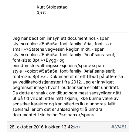
Kurt Stolpestad
Gjest
Jeg har bedt om innsyn ett document hos <span
style=»color: #5a5a5a; font-family: Arial; font-size:
small;»>Statens vegvesen Region midt, <span
style=»color: #5a5a5a; font-family: ‘Arial’,sans-serif;
font-size: 8pt;»>Bygg- og
eiendomsforvaltningsseksjonen</span><span
style=»color: #5a5a5a; font-family: ‘Arial’,sans-serif;
font-size: 8pt;»> . Dokumentet er ett tilbud på utførelse
av vedlikeholdstjenester I fra 2012. Jeg er innvilget
begrenset innsyn hvor tilbudsprisene er blitt unndratt.
Da dette er snakk om tilbud som mest sansynliger gått
ut på tid vil det, etter mitt skjønn, ikke kunne være av
sensitive karakter og kan således ikke unndras. Mitt
spørsmål er om det er anløedning til å unndra
dokumentet I sin helhet?</span></span>
28. oktober 2016 klokken 13:42
#37481
SVAR