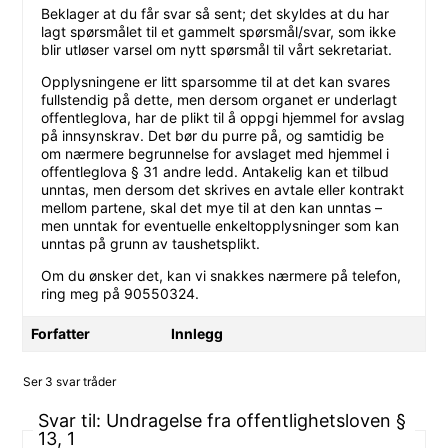
Beklager at du får svar så sent; det skyldes at du har
lagt spørsmålet til et gammelt spørsmål/svar, som ikke
blir utløser varsel om nytt spørsmål til vårt sekretariat.
Opplysningene er litt sparsomme til at det kan svares
fullstendig på dette, men dersom organet er underlagt
offentleglova, har de plikt til å oppgi hjemmel for avslag
på innsynskrav. Det bør du purre på, og samtidig be
om nærmere begrunnelse for avslaget med hjemmel i
offentleglova § 31 andre ledd. Antakelig kan et tilbud
unntas, men dersom det skrives en avtale eller kontrakt
mellom partene, skal det mye til at den kan unntas –
men unntak for eventuelle enkeltopplysninger som kan
unntas på grunn av taushetsplikt.
Om du ønsker det, kan vi snakkes nærmere på telefon,
ring meg på 90550324.
Forfatter
Innlegg
Ser 3 svar tråder
Svar til: Undragelse fra offentlighetsloven §
13, 1