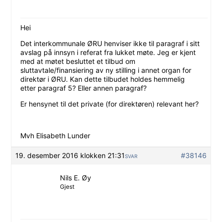
Hei
Det interkommunale ØRU henviser ikke til paragraf i sitt
avslag på innsyn i referat fra lukket møte. Jeg er kjent
med at møtet besluttet et tilbud om
sluttavtale/finansiering av ny stilling i annet organ for
direktør i ØRU. Kan dette tilbudet holdes hemmelig
etter paragraf 5? Eller annen paragraf?
Er hensynet til det private (for direktøren) relevant her?
Mvh Elisabeth Lunder
19. desember 2016 klokken 21:31
#38146
SVAR
Nils E. Øy
Gjest