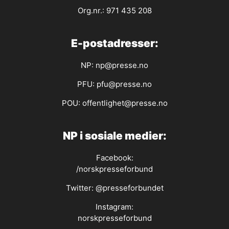
Org.nr.: 971 435 208
E-postadresser:
NP:
np@presse.no
PFU:
pfu@presse.no
POU:
offentlighet@presse.no
NP i sosiale medier:
Facebook:
/norskpresseforbund
Twitter:
@presseforbundet
Instagram:
norskpresseforbund