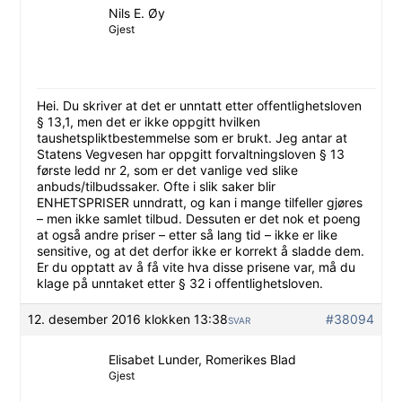
Nils E. Øy
Gjest
Hei. Du skriver at det er unntatt etter offentlighetsloven
§ 13,1, men det er ikke oppgitt hvilken
taushetspliktbestemmelse som er brukt. Jeg antar at
Statens Vegvesen har oppgitt forvaltningsloven § 13
første ledd nr 2, som er det vanlige ved slike
anbuds/tilbudssaker. Ofte i slik saker blir
ENHETSPRISER unndratt, og kan i mange tilfeller gjøres
– men ikke samlet tilbud. Dessuten er det nok et poeng
at også andre priser – etter så lang tid – ikke er like
sensitive, og at det derfor ikke er korrekt å sladde dem.
Er du opptatt av å få vite hva disse prisene var, må du
klage på unntaket etter § 32 i offentlighetsloven.
12. desember 2016 klokken 13:38
#38094
SVAR
Elisabet Lunder, Romerikes Blad
Gjest