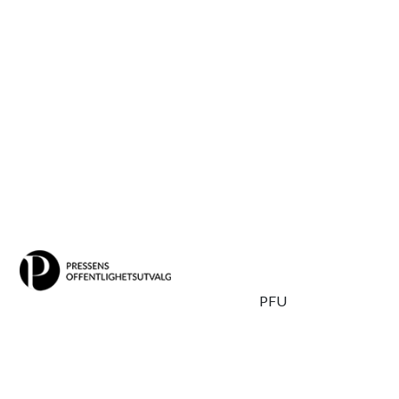
Skipp
PFU
til