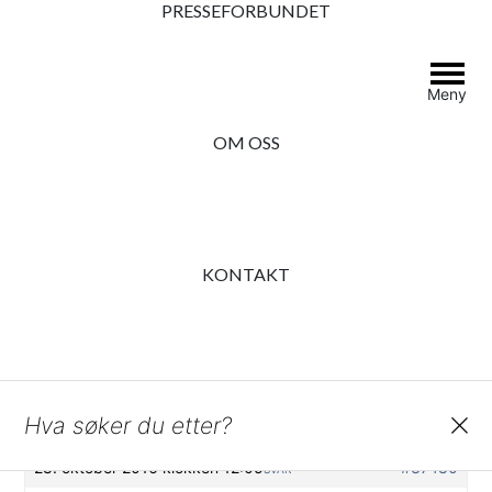
PRESSEFORBUNDET
Meny
innhold
POU-medlem og journalist i Kommunal Rapport, Thomas Frigård,
legger fram åpenhetsbarometeret 2022
OM OSS
Undragelse fra
offentlighetsloven § 13, 1
KONTAKT
Presseforbundet
›
›
Still spørsmål
›
Undragelse fra
offentlighetsloven § 13, 1
Ser 3 svar tråder
Search
Forfatter
Innlegg
28. oktober 2016 klokken 12:05
#37480
SVAR