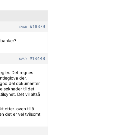
#16379
SVAR
rebanker?
#18448
SVAR
regler. Det regnes
ntleglova der.
n god del dokumenter
e søknader til det
ilsynet. Det vil altså
 etter loven til å
 det er vel tvilsomt.