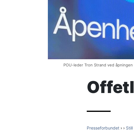
POU-leder Tron Strand ved åpningen
Offet
Presseforbundet
›
›
Stil