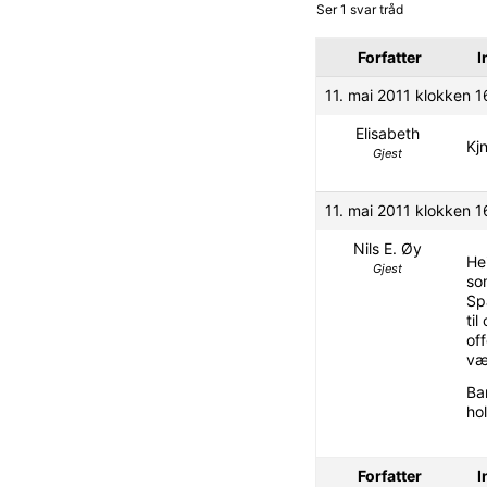
Ser 1 svar tråd
Forfatter
I
11. mai 2011 klokken 1
Elisabeth
Kjn
Gjest
11. mai 2011 klokken 1
Nils E. Øy
Hei
Gjest
so
Sp
ti
off
væ
Ban
ho
Forfatter
I