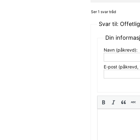
Ser 1 svar tråd
Svar til: Offetl
Din informas
Navn (påkrevd):
E-post (påkrevd, vi