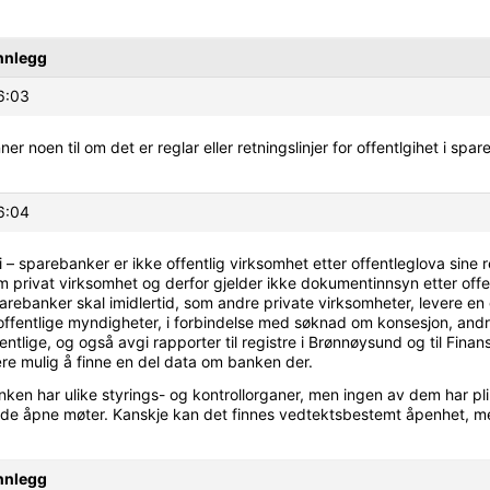
nnlegg
6:03
ner noen til om det er reglar eller retningslinjer for offentlgihet i spa
6:04
 – sparebanker er ikke offentlig virksomhet etter offentleglova sine 
m privat virksomhet og derfor gjelder ikke dokumentinnsyn etter offe
arebanker skal imidlertid, som andre private virksomheter, levere e
l offentlige myndigheter, i forbindelse med søknad om konsesjon, andr
entlige, og også avgi rapporter til registre i Brønnøysund og til Finanst
re mulig å finne en del data om banken der.
ken har ulike styrings- og kontrollorganer, men ingen av dem har plikt
lde åpne møter. Kanskje kan det finnes vedtektsbestemt åpenhet, men
nnlegg