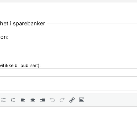
ighet i sparebanker
jon:
l ikke bli publisert):