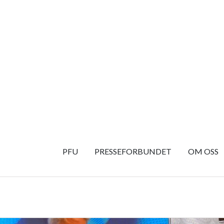
ÅPENHET I KOMMUNER
REGISTER
MILJØ
AVGJØRELSER
POLIT
Skipp
PFU
PRESSEFORBUNDET
OM OSS
til