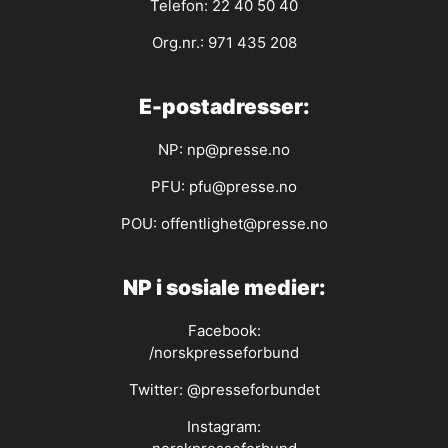
Telefon: 22 40 50 40
Org.nr.: 971 435 208
E-postadresser:
NP:
np@presse.no
PFU:
pfu@presse.no
POU:
offentlighet@presse.no
NP i sosiale medier:
Facebook:
/norskpresseforbund
Twitter:
@presseforbundet
Instagram: