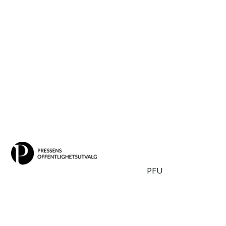
Skipp
PFU
til