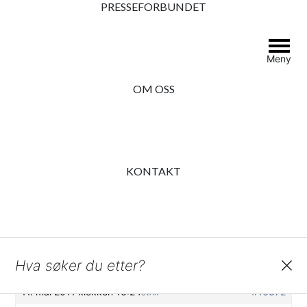
PRESSEFORBUNDET
Meny
innhold
POU-medlem og journalist i Kommunal Rapport, Thomas Frigård,
legger fram åpenhetsbarometeret 2022
OM OSS
Navn på søkere i offentlig
postjournal?
KONTAKT
Presseforbundet
›
›
Still spørsmål
›
Navn på søkere i offentlig
postjournal?
Ser 0 svar tråder
Search
Forfatter
Innlegg
11. mai 2011 klokken 16:24
#16372
SVAR