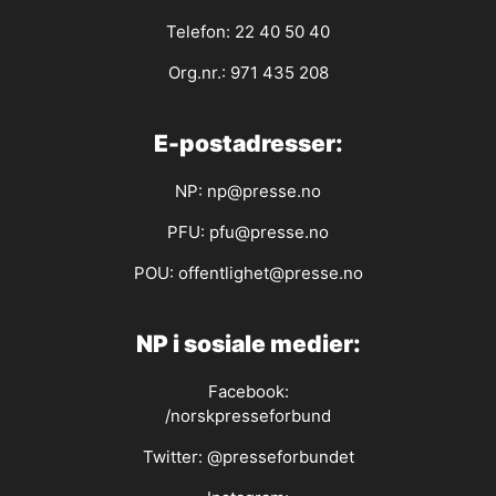
Telefon: 22 40 50 40
Org.nr.: 971 435 208
E-postadresser:
NP:
np@presse.no
PFU:
pfu@presse.no
POU:
offentlighet@presse.no
NP i sosiale medier:
Facebook:
/norskpresseforbund
Twitter:
@presseforbundet