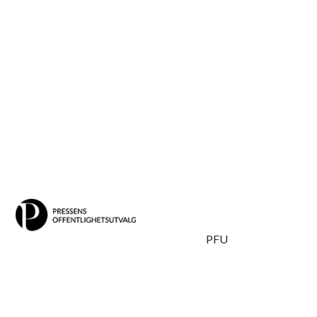
Skipp
PFU
til
POU-leder Tron Strand ved åpningen av åpenhetsseminaret