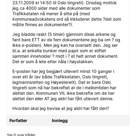
23.11.2009 kl 14:50 til Oslo tingrett). Onsdag mottok
jeg ca 4000 sider med alle dokumenter som
Trafikketaten nå mener å sitte på (med
kommuneadvokatens ord så inkluderer dette ?det som
måtte finnes av dokumenter?).
Jeg bladde raskt (5 timer) gjennom disse arkene og
fant bare ETT av de fem dokumentene jeg ba om ? og
ikke e-posten). Men jeg kan ha oversett den. Jeg ser
bl.a. at enkelte bunker med papir som er stiftet
sammen inneholder ? midt i ? et helt annet dokument.
Det er som å lete etter nåla i høystakken.
E-posten har jeg begjært utlevert minst 10 ganger i
over ett år (av både Trafikketaten, Oslo tingrett,
lagmannsretten og Høyesterett). Det er bare Oslo
tingrett som nå har bekreftet at de i mellomtiden har
slettet den. Kommunen VIL ikke bekrefte om de har
slettet den eller AT jeg aldri har fått utlevert denne.
Hvordan skal jeg bevise at jeg aldri har fått den?
Forfatter
Innlegg
Ser 0 svar tråder