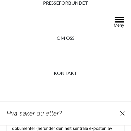
PRESSEFORBUNDET
2022.
Nåla i høystakken
Meny
innhold
OM OSS
Presseforbundet
›
›
Still spørsmål
›
Nåla i høystakken
Ser 0 svar tråder
Forfatter
Innlegg
KONTAKT
11. mai 2011 klokken 15:59
#16382
SVAR
Sven Marti
Gjest
Search
Problemet i mitt tilfelle er at jeg ba om fem ? 5
dokumenter (herunder den helt sentrale e-posten av