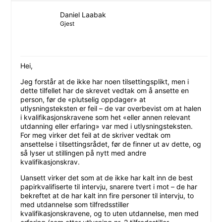
Daniel Laabak
Gjest
Hei,
Jeg forstår at de ikke har noen tilsettingsplikt, men i
dette tilfellet har de skrevet vedtak om å ansette en
person, før de «plutselig oppdager» at
utlysningsteksten er feil – de var overbevist om at halen
i kvalifikasjonskravene som het «eller annen relevant
utdanning eller erfaring» var med i utlysningsteksten.
For meg virker det feil at de skriver vedtak om
ansettelse i tilsettingsrådet, før de finner ut av dette, og
så lyser ut stillingen på nytt med andre
kvalifikasjonskrav.
Uansett virker det som at de ikke har kalt inn de best
papirkvalifiserte til intervju, snarere tvert i mot – de har
bekreftet at de har kalt inn fire personer til intervju, to
med utdannelse som tilfredsstiller
kvalifikasjonskravene, og to uten utdannelse, men med