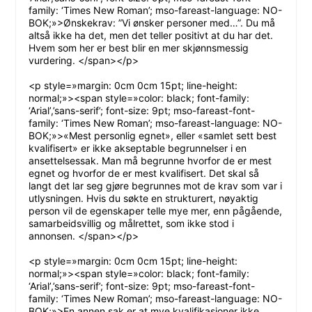
family: ‘Times New Roman’; mso-fareast-language: NO-
BOK;»>Ønskekrav: ”Vi ønsker personer med…”. Du må
altså ikke ha det, men det teller positivt at du har det.
Hvem som her er best blir en mer skjønnsmessig
vurdering. </span></p>
<p style=»margin: 0cm 0cm 15pt; line-height:
normal;»><span style=»color: black; font-family:
‘Arial’,’sans-serif’; font-size: 9pt; mso-fareast-font-
family: ‘Times New Roman’; mso-fareast-language: NO-
BOK;»>«Mest personlig egnet», eller «samlet sett best
kvalifisert» er ikke akseptable begrunnelser i en
ansettelsessak. Man må begrunne hvorfor de er mest
egnet og hvorfor de er mest kvalifisert. Det skal så
langt det lar seg gjøre begrunnes mot de krav som var i
utlysningen. Hvis du søkte en strukturert, nøyaktig
person vil de egenskaper telle mye mer, enn pågående,
samarbeidsvillig og målrettet, som ikke stod i
annonsen. </span></p>
<p style=»margin: 0cm 0cm 15pt; line-height:
normal;»><span style=»color: black; font-family:
‘Arial’,’sans-serif’; font-size: 9pt; mso-fareast-font-
family: ‘Times New Roman’; mso-fareast-language: NO-
BOK;»>En annen sak er at mye kvalifikasjoner ikke