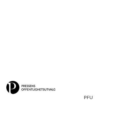
Skipp
PFU
til
POU-leder Tron Strand ved åpningen av åpenhetsseminaret