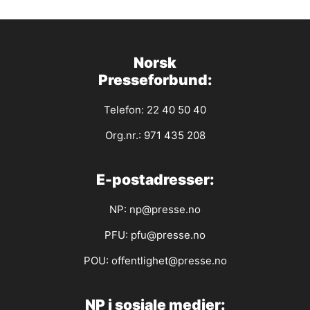
Norsk
Presseforbund:
Telefon: 22 40 50 40
Org.nr.: 971 435 208
E-postadresser:
NP:
np@presse.no
PFU:
pfu@presse.no
POU:
offentlighet@presse.no
NP i sosiale medier: