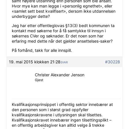
samt høyere utdanning enn personen som ble ansatt.
Hvor mye kan man legge i «personlig egnethet», eller
«samlet sett best kvalifisert», dersom ikke utdannelsen
underbygger dette?
Jeg har etter offentleglovas §13(3) bedt kommunen ta
kontakt med søkerne for å få samtykke til innsyn i
søkernes CVer og søknader. Er det noen som har
erfaring med dette når det gjelder ansettelses-saker?
På forhånd, takk for alle innspill.
19. mai 2015 klokken 21:28
#30228
SVAR
Christer Alexander Jenson
Gjest
Kvalifikasjonsprinsippet i offentlig sektor innebærer at
den personen som i størst grad oppfyller
kvalifikasjonskravene i utlysningen skal tilsettes.
Kvalifikasjonskravet innebærer ingen tilsettingsplikt –
en offentlig arbeidsgiver kan alltid velge å trekke