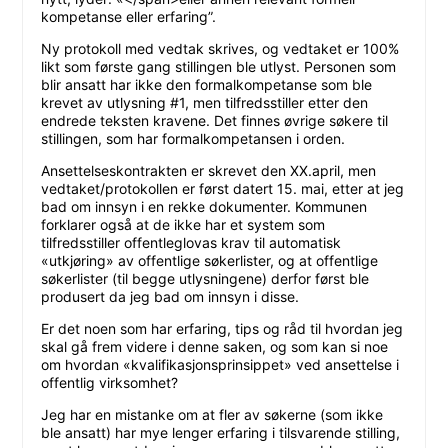
kompetanse eller erfaring​”.
Ny protokoll med vedtak skrives, og vedtaket er 100%
likt som første gang stillingen ble utlyst. Personen som
blir ansatt har ikke den formalkompetanse som ble
krevet av utlysning #1, men tilfredsstiller etter den
endrede teksten kravene. Det finnes øvrige søkere til
stillingen, som har formalkompetansen i orden.
Ansettelseskontrakten er skrevet den XX.april, men
vedtaket/protokollen er først datert 15. mai, etter at jeg
bad om innsyn i en rekke dokumenter. Kommunen
forklarer også at de ikke har et system som
tilfredsstiller offentleglovas krav til automatisk
«utkjøring» av offentlige søkerlister, og at offentlige
søkerlister (til begge utlysningene) derfor først ble
produsert da jeg bad om innsyn i disse.
Er det noen som har erfaring, tips og råd til hvordan jeg
skal gå frem videre i denne saken, og som kan si noe
om hvordan «kvalifikasjonsprinsippet» ved ansettelse i
offentlig virksomhet?
Jeg har en mistanke om at fler av søkerne (som ikke
ble ansatt) har mye lenger erfaring i tilsvarende stilling,