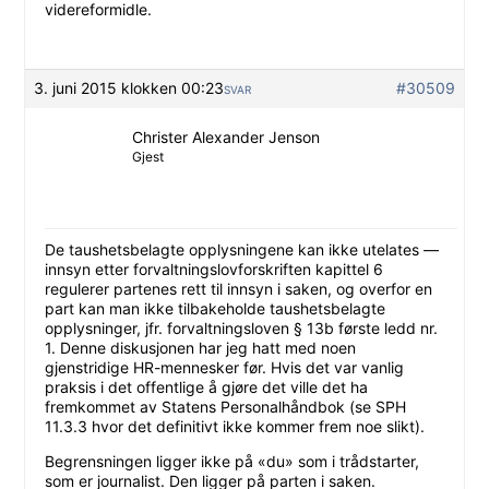
videreformidle.
3. juni 2015 klokken 00:23
#30509
SVAR
Christer Alexander Jenson
Gjest
De taushetsbelagte opplysningene kan ikke utelates —
innsyn etter forvaltningslovforskriften kapittel 6
regulerer partenes rett til innsyn i saken, og overfor en
part kan man ikke tilbakeholde taushetsbelagte
opplysninger, jfr. forvaltningsloven § 13b første ledd nr.
1. Denne diskusjonen har jeg hatt med noen
gjenstridige HR-mennesker før. Hvis det var vanlig
praksis i det offentlige å gjøre det ville det ha
fremkommet av Statens Personalhåndbok (se SPH
11.3.3 hvor det definitivt ikke kommer frem noe slikt).
Begrensningen ligger ikke på «du» som i trådstarter,
som er journalist. Den ligger på parten i saken.