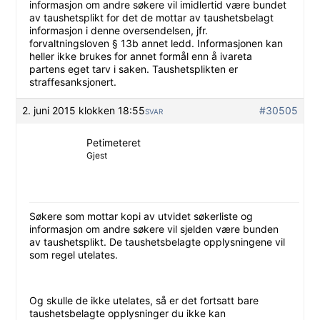
informasjon om andre søkere vil imidlertid være bundet
av taushetsplikt for det de mottar av taushetsbelagt
informasjon i denne oversendelsen, jfr.
forvaltningsloven § 13b annet ledd. Informasjonen kan
heller ikke brukes for annet formål enn å ivareta
partens eget tarv i saken. Taushetsplikten er
straffesanksjonert.
2. juni 2015 klokken 18:55
#30505
SVAR
Petimeteret
Gjest
Søkere som mottar kopi av utvidet søkerliste og
informasjon om andre søkere vil sjelden være bunden
av taushetsplikt. De taushetsbelagte opplysningene vil
som regel utelates.
Og skulle de ikke utelates, så er det fortsatt bare
taushetsbelagte opplysninger du ikke kan