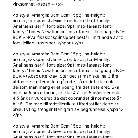
virksomhet”</span></p>
<p style=»margin: 0cm 0cm 15pt; line-height:
normal;»><span style=»color: black; font-family:
‘Arial’,’sans-serif’; font-size: 9pt; mso-fareast-font-
family: ‘Times New Roman’; mso-fareast-language: NO-
BOK;»>Kvalifikasjonsprinsippet består i mitt hode av to
forskjellige kravtyper. </span></p>
<p style=»margin: 0cm 0cm 15pt; line-height:
normal;»><span style=»color: black; font-family:
‘Arial’,’sans-serif’; font-size: 9pt; mso-fareast-font-
family: ‘Times New Roman’; mso-fareast-language: NO-
BOK;»>Absolutte krav. Står det at man skal ha 3 års
utdannelse etter videregående, så er det ikke nok
dersom man mangler et poeng fra det siste året. Skal
man ha 5 års erfaring, er ikke 4 år og 5 måneder nok.
4,5 år kan vurderes da det opprundet til nærmeste år
blir 5. Om man tilfredstiller/ikke tilfredsstiller dette er
objektivt og trenger liten grad av begrunnelse.</span>
</p>
<p style=»margin: 0cm 0cm 15pt; line-height:
normal;»><span style=»color: black; font-family:
‘Arial’,’sans-serif’; font-size: 9pt; mso-fareast-font-