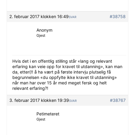
2. februar 2017 klokken 16:49
#38758
SVAR
Anonym
Gjest
Hvis det i en offentlig stilling står «lang og relevant
erfaring kan veie opp for kravet til utdanning», kan man
da, etter(!! å ha vært på første intervju plutselig få
begrunnelsen «du oppfylte ikke kravet til utdanning»
når man har over 15 år med meget fersk og helt
relevant erfaring?!
3. februar 2017 klokken 19:39
#38767
SVAR
Petimeteret
Gjest