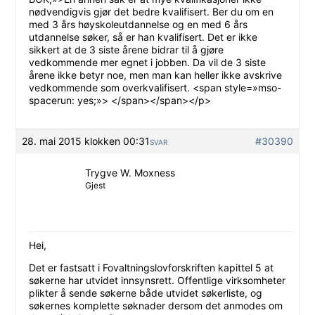
nødvendigvis gjør det bedre kvalifisert. Ber du om en
med 3 års høyskoleutdannelse og en med 6 års
utdannelse søker, så er han kvalifisert. Det er ikke
sikkert at de 3 siste årene bidrar til å gjøre
vedkommende mer egnet i jobben. Da vil de 3 siste
årene ikke betyr noe, men man kan heller ikke avskrive
vedkommende som overkvalifisert. <span style=»mso-
spacerun: yes;»> </span></span></p>
28. mai 2015 klokken 00:31
#30390
SVAR
Trygve W. Moxness
Gjest
Hei,
Det er fastsatt i Fovaltningslovforskriften kapittel 5 at
søkerne har utvidet innsynsrett. Offentlige virksomheter
plikter å sende søkerne både utvidet søkerliste, og
søkernes komplette søknader dersom det anmodes om