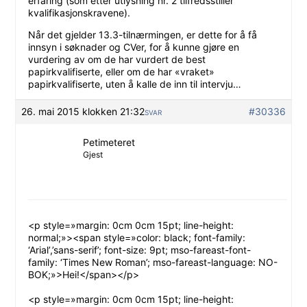
erfaring (som etter utlysning nr. 2 tilfredsstiller
kvalifikasjonskravene).
Når det gjelder 13.3-tilnærmingen, er dette for å få
innsyn i søknader og CVer, for å kunne gjøre en
vurdering av om de har vurdert de best
papirkvalifiserte, eller om de har «vraket»
papirkvalifiserte, uten å kalle de inn til intervju…
26. mai 2015 klokken 21:32
#30336
SVAR
Petimeteret
Gjest
<p style=»margin: 0cm 0cm 15pt; line-height:
normal;»><span style=»color: black; font-family:
‘Arial’,’sans-serif’; font-size: 9pt; mso-fareast-font-
family: ‘Times New Roman’; mso-fareast-language: NO-
BOK;»>Hei!</span></p>
<p style=»margin: 0cm 0cm 15pt; line-height: