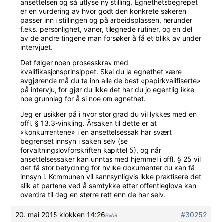
ansettelsen og så utlyse ny stilling. Egnethetsbegrepet
er en vurdering av hvor godt den konkrete søkeren
passer inn i stillingen og på arbeidsplassen, herunder
f.eks. personlighet, vaner, tilegnede rutiner, og en del
av de andre tingene man forsøker å få et blikk av under
intervjuet.
Det følger noen prosesskrav med
kvalifikasjonsprinsippet. Skal du la egnethet være
avgjørende må du ta inn alle de best «papirkvalifiserte»
på intervju, for gjør du ikke det har du jo egentlig ikke
noe grunnlag for å si noe om egnethet.
Jeg er usikker på i hvor stor grad du vil lykkes med en
offl. § 13.3-vinkling. Årsaken til dette er at
«konkurrentene» i en ansettelsessak har svært
begrenset innsyn i saken selv (se
forvaltningslovforskriften kapittel 5), og når
ansettelsessaker kan unntas med hjemmel i offl. § 25 vil
det få stor betydning for hvilke dokumenter du kan få
innsyn i. Kommunen vil sannsynligvis ikke praktisere det
slik at partene ved å samtykke etter offentleglova kan
overdra til deg en større rett enn de har selv.
20. mai 2015 klokken 14:26
#30252
SVAR