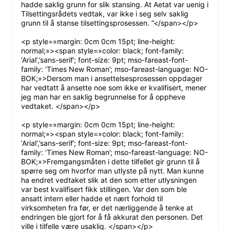
hadde saklig grunn for slik stansing. At Aetat var uenig i
Tilsettingsrådets vedtak, var ikke i seg selv saklig
grunn til å stanse tilsettingsprosessen. ”</span></p>
<p style=»margin: 0cm 0cm 15pt; line-height:
normal;»><span style=»color: black; font-family:
‘Arial’,’sans-serif’; font-size: 9pt; mso-fareast-font-
family: ‘Times New Roman’; mso-fareast-language: NO-
BOK;»>Dersom man i ansettelsesprosessen oppdager
har vedtatt å ansette noe som ikke er kvalifisert, mener
jeg man har en saklig begrunnelse for å oppheve
vedtaket. </span></p>
<p style=»margin: 0cm 0cm 15pt; line-height:
normal;»><span style=»color: black; font-family:
‘Arial’,’sans-serif’; font-size: 9pt; mso-fareast-font-
family: ‘Times New Roman’; mso-fareast-language: NO-
BOK;»>Fremgangsmåten i dette tilfellet gir grunn til å
spørre seg om hvorfor man utlyste på nytt. Man kunne
ha endret vedtaket slik at den som etter utlysningen
var best kvalifisert fikk stillingen. Var den som ble
ansatt intern eller hadde et nært forhold til
virksomheten fra før, er det nærliggende å tenke at
endringen ble gjort for å få akkurat den personen. Det
ville i tilfelle være usaklig. </span></p>