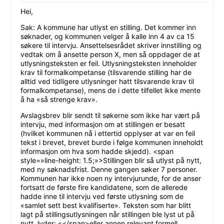
Hei,
Sak: A kommune har utlyst en stilling. Det kommer inn
søknader, og kommunen velger å kalle inn 4 av ca 15
søkere til intervju. Ansettelsesrådet skriver innstilling og
vedtak om å ansette person X, men så oppdager de at
utlysningsteksten er feil. Utlysningsteksten inneholder
krav til formalkompetanse (tilsvarende stilling har de
alltid ved tidligere utlysninger hatt tilsvarende krav til
formalkompetanse), mens de i dette tilfellet ikke mente
å ha «så strenge krav».
Avslagsbrev blir sendt til søkerne som ikke har vært på
intervju, med informasjon om at stillingen er besatt
(hvilket kommunen nå i ettertid opplyser at var en feil
tekst i brevet, brevet burde i følge kommunen inneholdt
informasjon om hva som hadde skjedd). <span
style=»line-height: 1.5;»>Stillingen blir så utlyst på nytt,
med ny søknadsfrist. Denne gangen søker 7 personer.
Kommunen har ikke noen ny intervjurunde, for de anser
fortsatt de første fire kandidatene, som de allerede
hadde inne til intervju ved første utlysning som de
«samlet sett best kvalifiserte». Teksten som har blitt
lagt på stillingsutlysningen når stillingen ble lyst ut på
nytt, lyder: «</span>eller annen relevant formell