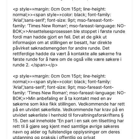
<p style=»margin: 0cm 0cm 15pt; line-height:
normal;»><span style=»color: black; font-family:
‘Arial’,’sans-serif’; font-size: 9pt; mso-fareast-font-
family: ‘Times New Roman’; mso-fareast-language: NO-
BOK;»>Ansettelsesprosessen ble stoppet i første runde
fordi man hadde gjort en feil. Det at de gikk ut
informasjon om at stillingen er besatt, har direkte
påvirket søknadsmengden for andre runde. Det
rettferdige hadde da vært å kontakte alle søkerne fra
første runde for å høre om de også ville være søkere i
runde 2. </span></p>
<p style=»margin: 0cm 0cm 15pt; line-height:
normal;»><span style=»color: black; font-family:
‘Arial’,’sans-serif’; font-size: 9pt; mso-fareast-font-
family: ‘Times New Roman’; mso-fareast-language: NO-
BOK;»>Min anbefaling er å ta kontakt med en av
søkerne som ikke fikk stillingen. Vedkommende har rett
på en utvidet søkerliste. Vedkommende har krav på en
utvidet søkerliste i henhold til forvaltningsforskriftens §
15. Den sal inneholde ”En part i en sak om tilsetting har
rett til å gjøre seg kjent med samtlige øvrige søkeres
navn og alder og fullstendige opplysninger om deres
utdanning og praksis i offentlig og privat