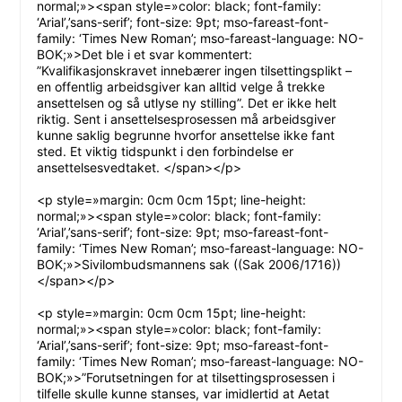
normal;»><span style=»color: black; font-family:
‘Arial’,’sans-serif’; font-size: 9pt; mso-fareast-font-
family: ‘Times New Roman’; mso-fareast-language: NO-
BOK;»>Det ble i et svar kommentert:
”Kvalifikasjonskravet innebærer ingen tilsettingsplikt –
en offentlig arbeidsgiver kan alltid velge å trekke
ansettelsen og så utlyse ny stilling”. Det er ikke helt
riktig. Sent i ansettelsesprosessen må arbeidsgiver
kunne saklig begrunne hvorfor ansettelse ikke fant
sted. Et viktig tidspunkt i den forbindelse er
ansettelsesvedtaket. </span></p>
<p style=»margin: 0cm 0cm 15pt; line-height:
normal;»><span style=»color: black; font-family:
‘Arial’,’sans-serif’; font-size: 9pt; mso-fareast-font-
family: ‘Times New Roman’; mso-fareast-language: NO-
BOK;»>Sivilombudsmannens sak ((Sak 2006/1716))
</span></p>
<p style=»margin: 0cm 0cm 15pt; line-height:
normal;»><span style=»color: black; font-family:
‘Arial’,’sans-serif’; font-size: 9pt; mso-fareast-font-
family: ‘Times New Roman’; mso-fareast-language: NO-
BOK;»>”Forutsetningen for at tilsettingsprosessen i
tilfelle skulle kunne stanses, var imidlertid at Aetat