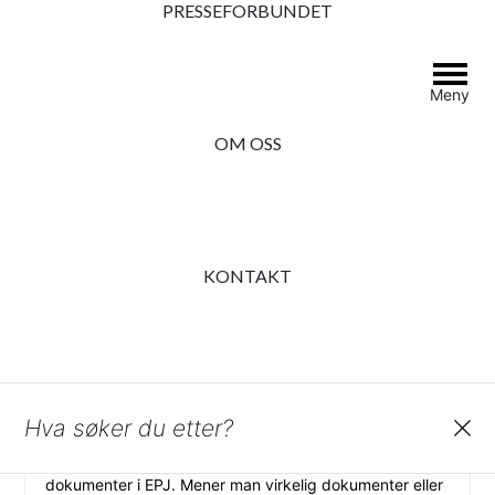
PRESSEFORBUNDET
2022.
Hvordan fungerer EPJ
Meny
innhold
OM OSS
Presseforbundet
›
›
Still spørsmål
›
Hvordan fungerer EPJ
Ser 0 svar tråder
Forfatter
Innlegg
KONTAKT
11. mai 2011 klokken 16:32
#16368
SVAR
Ingen Adgang
Gjest
Search
I NRKs klage kommer det frem at det er over 8 millioner
dokumenter i EPJ. Mener man virkelig dokumenter eller