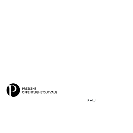
Skipp
PFU
til
POU-leder Tron Strand ved åpningen av åpenhetsseminaret