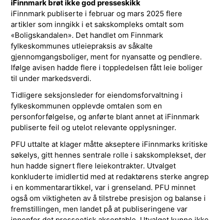
iFinnmark brøt ikke god presseskikk
iFinnmark publiserte i februar og mars 2025 flere
artikler som inngikk i et sakskompleks omtalt som
«Boligskandalen». Det handlet om Finnmark
fylkeskommunes utleiepraksis av såkalte
gjennomgangsboliger, ment for nyansatte og pendlere.
Ifølge avisen hadde flere i toppledelsen fått leie boliger
til under markedsverdi.
Tidligere seksjonsleder for eiendomsforvaltning i
fylkeskommunen opplevde omtalen som en
personforfølgelse, og anførte blant annet at iFinnmark
publiserte feil og utelot relevante opplysninger.
PFU uttalte at klager måtte akseptere iFinnmarks kritiske
søkelys, gitt hennes sentrale rolle i sakskomplekset, der
hun hadde signert flere leiekontrakter. Utvalget
konkluderte imidlertid med at redaktørens sterke angrep
i en kommentarartikkel, var i grenseland. PFU minnet
også om viktigheten av å tilstrebe presisjon og balanse i
fremstillingen, men landet på at publiseringene var
innenfor det presseetisk akseptable. Utvalget kunne ikke