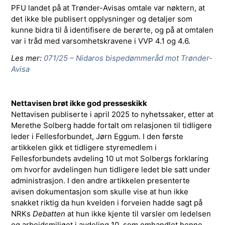
PFU landet på at Trønder-Avisas omtale var nøktern, at
det ikke ble publisert opplysninger og detaljer som
kunne bidra til å identifisere de berørte, og på at omtalen
var i tråd med varsomhetskravene i VVP 4.1 og 4.6.
Les mer:
071/25 – Nidaros bispedømmeråd mot Trønder-
Avisa
Nettavisen brøt ikke god presseskikk
Nettavisen publiserte i april 2025 to nyhetssaker, etter at
Merethe Solberg hadde fortalt om relasjonen til tidligere
leder i Fellesforbundet, Jørn Eggum. I den første
artikkelen gikk et tidligere styremedlem i
Fellesforbundets avdeling 10 ut mot Solbergs forklaring
om hvorfor avdelingen hun tidligere ledet ble satt under
administrasjon. I den andre artikkelen presenterte
avisen dokumentasjon som skulle vise at hun ikke
snakket riktig da hun kvelden i forveien hadde sagt på
NRKs
Debatten
at hun ikke kjente til varsler om ledelsen
og arbeidsmiljøet i avdeling 10, som omhandlet henne.