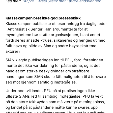
Les mer:
145/25 – Mat&Uteliv mot Fædrelandsvennen
Klassekampen brøt ikke god presseskikk
Klassekampen publiserte et leserinnlegg fra daglig leder
i Antirasistisk Senter. Han argumenterte for at
myndighetene bør støtte organisasjonen, blant annet
fordi deres ansatte «trues, sjikaneres og henges ut med
fullt navn og bilde av Sian og andre høyreekstreme
aktører».
SIAN klagde publiseringen inn til PFU, fordi foreningen
mente det ikke var dekning for påstandene, og at det
handlet om sterke beskyldninger om straffbare
handlinger som SIAN skulle fått muligheten til å forsvare
seg mot gjennom samtidig imøtegåelse.
Under noe tvil landet PFU på at publiseringen ikke
utløste SIANs rett til samtidig imøtegåelse. PFU la vekt
på den store takhøyden som må være på meningsplass,
og landet på at påstandene måtte kunne svares opp i
ettertid ved bruk av tilsvarsretten. Utvalget la også vekt