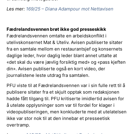
Les mer:
169/25 – Diana Adampour mot Nettavisen
Fædrelandsvennen brøt ikke god presseskikk
Fædrelandsvennen omtalte en arbeidskonflikt i
utelivskonsernet Mat & Uteliv. Avisen publiserte sitater
fra en samtale mellom en restaurantsjef og konsernets
daglige leder, hvor daglig leder blant annet uttalte at
«det skal du være jævlig forsiktig med» og «pass kjeften
din». Avisen publiserte også en kort video, der
journalistene leste utdrag fra samtalen.
PFU viste til at Fædrelandsvennen var i sin fulle rett til å
publisere sitater fra et skjult opptak som redaksjonen
hadde fått tilgang til. PFU kritiserte imidlertid avisen for
å utelate opplysninger som var til fordel for klager i
videopubliseringen, men konkluderte med at utelatelsen
ikke var stor nok til at den innebar et presseetisk
overtramp.