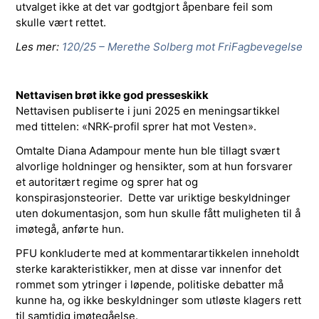
utvalget ikke at det var godtgjort åpenbare feil som
skulle vært rettet.
Les mer:
120/25 – Merethe Solberg mot FriFagbevegelse
Nettavisen brøt ikke god presseskikk
Nettavisen publiserte i juni 2025 en meningsartikkel
med tittelen: «NRK-profil sprer hat mot Vesten».
Omtalte Diana Adampour mente hun ble tillagt svært
alvorlige holdninger og hensikter, som at hun forsvarer
et autoritært regime og sprer hat og
konspirasjonsteorier. Dette var uriktige beskyldninger
uten dokumentasjon, som hun skulle fått muligheten til å
imøtegå, anførte hun.
PFU konkluderte med at kommentarartikkelen inneholdt
sterke karakteristikker, men at disse var innenfor det
rommet som ytringer i løpende, politiske debatter må
kunne ha, og ikke beskyldninger som utløste klagers rett
til samtidig imøtegåelse.