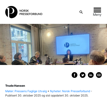
Vis
Meny
søkeboks
Skipp
til
innhold
Trude Hansen
Møter: Pressens Faglige Utvalg
•
Nyheter: Norsk Presseforbund
-
Publisert
30. oktober 2025
og sist oppdatert
30. oktober 2025.