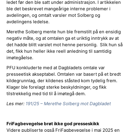
ledet før den ble satt under administrasjon. I artikkelen
ble det beskrevet mangeårige interne problemer i
avdelingen, og omtalt varsler mot Solberg og
avdelingens ledelse.
Merethe Solberg mente hun ble fremstilt på en ensidig
negativ måte, og at omtalen ga et uriktig inntrykk av at
det hadde blitt varslet mot henne personlig. Slik hun så
det, fikk hun heller ikke reell anledning til samtidig
imøtegåelse.
PFU konkluderte med at Dagbladets omtale var
presseetisk akseptabel. Omtalen var basert på et bredt
kildegrunnlag, der kildenes ståsted kom tydelig frem.
Klager ble forelagt sterke beskyldninger, og fikk
tilstrekkelig med tid til å imøtegå dem.
Les mer:
191/25 – Merethe Solberg mot Dagbladet
FriFagbevegelse brøt ikke god presseskikk
Videre publiserte også FriFagbevegelse i mai 2025 en