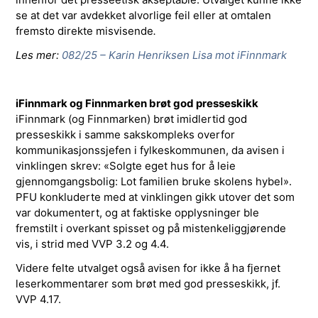
se at det var avdekket alvorlige feil eller at omtalen
fremsto direkte misvisende
.
Les mer:
082/25 – Karin Henriksen Lisa mot iFinnmark
iFinnmark og Finnmarken brøt god presseskikk
iFinnmark (og Finnmarken) brøt imidlertid god
presseskikk i samme sakskompleks overfor
kommunikasjonssjefen i fylkeskommunen, da avisen i
vinklingen skrev: «Solgte eget hus for å leie
gjennomgangsbolig: Lot familien bruke skolens hybel».
PFU konkluderte med at vinklingen gikk utover det som
var dokumentert, og at faktiske opplysninger ble
fremstilt i overkant spisset og på mistenkeliggjørende
vis, i strid med VVP 3.2 og 4.4.
Videre felte utvalget også avisen for ikke å ha fjernet
leserkommentarer som brøt med god presseskikk, jf.
VVP 4.17.