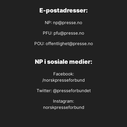
E-postadresser:
NP:
np@presse.no
PFU:
pfu@presse.no
POU:
offentlighet@presse.no
NP i sosiale medier:
Facebook:
/norskpresseforbund
Twitter:
@presseforbundet
Instagram:
norskpresseforbund