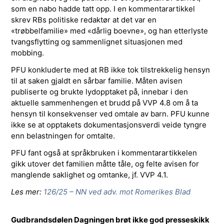
som en nabo hadde tatt opp. I en kommentarartikkel
skrev RBs politiske redaktør at det var en
«trøbbelfamilie» med «dårlig boevne», og han etterlyste
tvangsflytting og sammenlignet situasjonen med
mobbing.
PFU konkluderte med at RB ikke tok tilstrekkelig hensyn
til at saken gjaldt en sårbar familie. Måten avisen
publiserte og brukte lydopptaket på, innebar i den
aktuelle sammenhengen et brudd på VVP 4.8 om å ta
hensyn til konsekvenser ved omtale av barn. PFU kunne
ikke se at opptakets dokumentasjonsverdi veide tyngre
enn belastningen for omtalte.
PFU fant også at språkbruken i kommentarartikkelen
gikk utover det familien måtte tåle, og felte avisen for
manglende saklighet og omtanke, jf. VVP 4.1.
Les mer:
126/25 – NN ved adv. mot Romerikes Blad
Gudbrandsdølen Dagningen brøt ikke god presseskikk