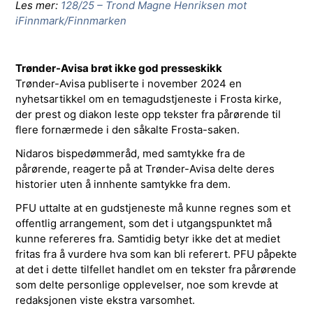
Les mer:
128/25 – Trond Magne Henriksen mot
iFinnmark/Finnmarken
Trønder-Avisa brøt ikke god presseskikk
Trønder-Avisa publiserte i november 2024 en
nyhetsartikkel om en temagudstjeneste i Frosta kirke,
der prest og diakon leste opp tekster fra pårørende til
flere fornærmede i den såkalte Frosta-saken.
Nidaros bispedømmeråd, med samtykke fra de
pårørende, reagerte på at Trønder-Avisa delte deres
historier uten å innhente samtykke fra dem.
PFU uttalte at en gudstjeneste må kunne regnes som et
offentlig arrangement, som det i utgangspunktet må
kunne refereres fra. Samtidig betyr ikke det at mediet
fritas fra å vurdere hva som kan bli referert. PFU påpekte
at det i dette tilfellet handlet om en tekster fra pårørende
som delte personlige opplevelser, noe som krevde at
redaksjonen viste ekstra varsomhet.