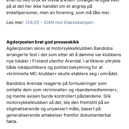
på at det her ikke handlet om et angrep på
enkeltpersoner, men en forening, som må tåle mer.
Les mer:
124/25 – SIAN mot Klassekampen
Agderposten brøt god presseskikk
Agderposten skrev at motorsykkelklubben Bandidos
arrangerte fest i det som etter alt å dømme var klubbens
nye lokaler i Froland utenfor Arendal. I artiklene uttrykte
både lokalpolitikere og politiet bekymring for at
«kriminelle MC-klubber» skulle etablere seg i området.
Bandidos Arendal reagerte på formuleringer som
omtalte dem som «kriminelle» og «bandemedlemmer»,
og mente avisen burde kontrollert påstandene. Slik
motorsykkelklubben så det, ble den fremstilt på en
stigmatiserende og unyansert måte, basert på
generaliserende antakelser fremfor dokumenterbar
fakta.