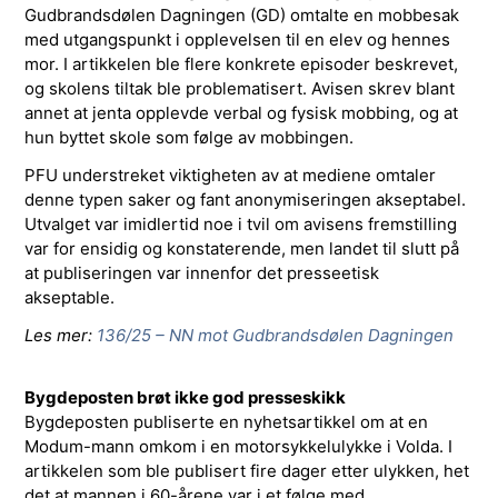
Gudbrandsdølen Dagningen (GD) omtalte en mobbesak
med utgangspunkt i opplevelsen til en elev og hennes
mor. I artikkelen ble flere konkrete episoder beskrevet,
og skolens tiltak ble problematisert. Avisen skrev blant
annet at jenta opplevde verbal og fysisk mobbing, og at
hun byttet skole som følge av mobbingen.
PFU understreket viktigheten av at mediene omtaler
denne typen saker og fant anonymiseringen akseptabel.
Utvalget var imidlertid noe i tvil om avisens fremstilling
var for ensidig og konstaterende, men landet til slutt på
at publiseringen var innenfor det presseetisk
akseptable.
Les mer:
136/25 – NN mot Gudbrandsdølen Dagningen
Bygdeposten brøt ikke god presseskikk
Bygdeposten publiserte en nyhetsartikkel om at en
Modum-mann omkom i en motorsykkelulykke i Volda. I
artikkelen som ble publisert fire dager etter ulykken, het
det at mannen i 60-årene var i et følge med