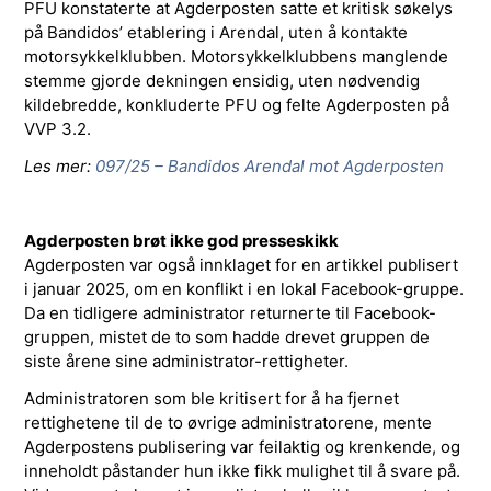
PFU konstaterte at Agderposten satte et kritisk søkelys
på Bandidos’ etablering i Arendal, uten å kontakte
motorsykkelklubben. Motorsykkelklubbens manglende
stemme gjorde dekningen ensidig, uten nødvendig
kildebredde, konkluderte PFU og felte Agderposten på
VVP 3.2.
Les mer:
097/25 – Bandidos Arendal mot Agderposten
Agderposten brøt ikke god presseskikk
Agderposten var også innklaget for en artikkel publisert
i januar 2025, om en konflikt i en lokal Facebook-gruppe.
Da en tidligere administrator returnerte til Facebook-
gruppen, mistet de to som hadde drevet gruppen de
siste årene sine administrator-rettigheter.
Administratoren som ble kritisert for å ha fjernet
rettighetene til de to øvrige administratorene, mente
Agderpostens publisering var feilaktig og krenkende, og
inneholdt påstander hun ikke fikk mulighet til å svare på.