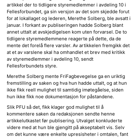
artikkel der to tidligere styremedlemmer i avdeling 10 i
Fellesforbundet, ga sin versjon av det som skjedde forut
for at lokallaget og lederen, Merethe Solberg, ble avsatt i
januar. I forkant av publiseringen hadde Solberg blant
annet uttalt at avskjedigelsen kom uten forvarsel. De to
tidligere styremedlemmene reagerte på dette, da de
mente det forelå flere varsler. Av artikkelen fremgikk det
at et av varslene skal ha omhandlet et brev med kritikk
av styremedlemmer i avdeling 10, sendt
Fellesforbundets styre.
Merethe Solberg mente FriFagbevegelse ga en uriktig
fremstilling av saken og hva hun hadde uttalt, og at hun
ikke fikk reell mulighet til samtidig imøtegåelse, siden
hun ikke fikk noe dokumentasjon for påstandene.
Slik PFU så det, fikk klager god mulighet til å
kommentere saken da redaksjonen sendte henne
artikkelutkastet før publisering. Utvalget konkluderte
videre med at hun ble gjengitt på akseptabelt vis. Selv
om det kunne være enkelte upresisheter i omtalen, fant