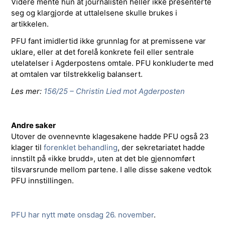
Videre mente hun at journalisten heller ikke presenterte
seg og klargjorde at uttalelsene skulle brukes i
artikkelen.
PFU fant imidlertid ikke grunnlag for at premissene var
uklare, eller at det forelå konkrete feil eller sentrale
utelatelser i Agderpostens omtale. PFU konkluderte med
at omtalen var tilstrekkelig balansert.
Les mer:
156/25 – Christin Lied mot Agderposten
Andre saker
Utover de ovennevnte klagesakene hadde PFU også 23
klager til
forenklet behandling
, der sekretariatet hadde
innstilt på «ikke brudd», uten at det ble gjennomført
tilsvarsrunde mellom partene. I alle disse sakene vedtok
PFU innstillingen.
PFU har nytt møte onsdag 26. november
.