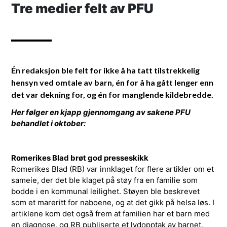
Tre medier felt av PFU
Én redaksjon ble felt for ikke å ha tatt tilstrekkelig
hensyn ved omtale av barn, én for å ha gått lenger enn
det var dekning for, og én for manglende kildebredde.
Her følger en kjapp gjennomgang av sakene PFU
behandlet i oktober:
Romerikes Blad brøt god presseskikk
Romerikes Blad (RB) var innklaget for flere artikler om et
sameie, der det ble klaget på støy fra en familie som
bodde i en kommunal leilighet. Støyen ble beskrevet
som et mareritt for naboene, og at det gikk på helsa løs. I
artiklene kom det også frem at familien har et barn med
en diagnose, og RB publiserte et lydopptak av barnet,