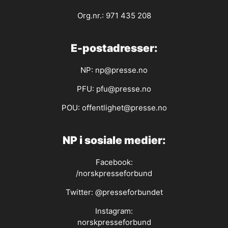
Org.nr.: 971 435 208
E-postadresser:
NP:
np@presse.no
PFU:
pfu@presse.no
POU:
offentlighet@presse.no
NP i sosiale medier:
Facebook:
/norskpresseforbund
Twitter:
@presseforbundet
Instagram:
norskpresseforbund