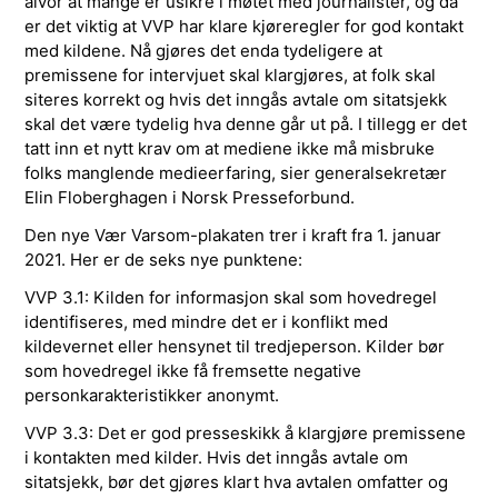
alvor at mange er usikre i møtet med journalister, og da
er det viktig at VVP har klare kjøreregler for god kontakt
med kildene. Nå gjøres det enda tydeligere at
premissene for intervjuet skal klargjøres, at folk skal
siteres korrekt og hvis det inngås avtale om sitatsjekk
skal det være tydelig hva denne går ut på. I tillegg er det
tatt inn et nytt krav om at mediene ikke må misbruke
folks manglende medieerfaring, sier generalsekretær
Elin Floberghagen i Norsk Presseforbund.
Den nye Vær Varsom-plakaten trer i kraft fra 1. januar
2021. Her er de seks nye punktene:
VVP 3.1: Kilden for informasjon skal som hovedregel
identifiseres, med mindre det er i konflikt med
kildevernet eller hensynet til tredjeperson. Kilder bør
som hovedregel ikke få fremsette negative
personkarakteristikker anonymt.
VVP 3.3: Det er god presseskikk å klargjøre premissene
i kontakten med kilder. Hvis det inngås avtale om
sitatsjekk, bør det gjøres klart hva avtalen omfatter og