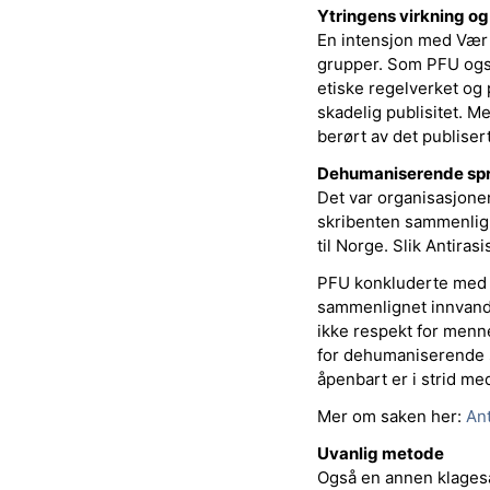
Ytringens virkning o
En intensjon med Vær 
grupper. Som PFU også
etiske regelverket og
skadelig publisitet. M
berørt av det publiser
Dehumaniserende sp
Det var organisasjonen
skribenten sammenlig
til Norge. Slik Antira
PFU konkluderte med a
sammenlignet innvand
ikke respekt for menne
for dehumaniserende 
åpenbart er i strid me
Mer om saken her:
Ant
Uvanlig metode
Også en annen klagesa