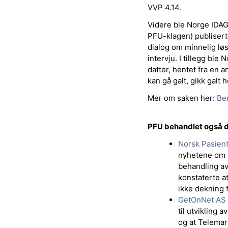
VVP 4.14.
Videre ble Norge IDAG 
PFU-klagen) publisert
dialog om minnelig løs
intervju. I tillegg ble
datter, hentet fra e
kan gå galt, gikk galt h
Mer om saken her:
Be
PFU behandlet også d
Norsk Pasient
nyhetene om 
behandling av
konstaterte a
ikke dekning 
GetOnNet AS 
til utvikling 
og at Telemar