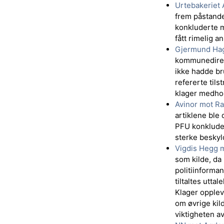
Urtebakeriet 
frem påstande
konkluderte me
fått rimelig an
Gjermund Hag
kommunedirek
ikke hadde bru
refererte tils
klager medhold
Avinor mot Ra
artiklene ble 
PFU konkludert
sterke beskyld
Vigdis Hegg 
som kilde, da
politiinforma
tiltaltes utta
Klager opplevd
om øvrige kil
viktigheten av