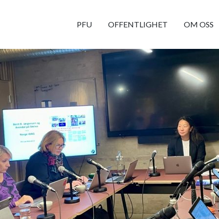
Skipp
PFU
OFFENTLIGHET
OM OSS
til
innhold