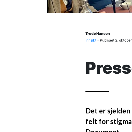
Trude Hansen
Innsikt
- Publisert
2. oktobe
Press
Det er sjelden
felt for stigm
Document.