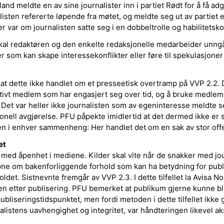
and meldte en av sine journalister inn i partiet Rødt for å få adga
ten refererte løpende fra møtet, og meldte seg ut av partiet e
 var om journalisten satte seg i en dobbeltrolle og habilitetskon
skal redaktøren og den enkelte redaksjonelle medarbeider unngå 
r som kan skape interessekonflikter eller føre til spekulasjoner 
t dette ikke handlet om et presseetisk overtramp på VVP 2.2. D
aktivt medlem som har engasjert seg over tid, og å bruke medl
e. Det var heller ikke journalisten som av egeninteresse meldte se
nell avgjørelse. PFU påpekte imidlertid at det dermed ikke er 
 i enhver sammenheng: Her handlet det om en sak av stor offen
et
 med åpenhet i mediene. Kilder skal vite når de snakker med jo
ne om bakenforliggende forhold som kan ha betydning for publ
oldet. Sistnevnte fremgår av VVP 2.3. I dette tilfellet la Avisa 
en etter publisering. PFU bemerket at publikum gjerne kunne bl
bliseringstidspunktet, men fordi metoden i dette tilfellet ikke 
nalistens uavhengighet og integritet, var håndteringen likevel ak