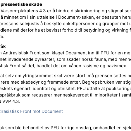
g presseetiske skade
Varsom-plakatens 4.3 er å hindre diskriminering og stigmatiser
 minnet om i sin uttalelse i Document-saken, er dessuten hen
 pressens selvjustis å beskytte enkeltpersoner og grupper mot
ediene må derfor ha et bevisst forhold til betydning og virkning 
te.
råk
 Antirasistisk Front som klaget Document inn til PFU for en me
net invaderende dyrearter, som skader norsk fauna, med menn
sistisk Front så det, handlet det om «åpen rasisme og nazisme».
t selv om ytringsrommet skal være stort, må grensen settes he
rere med skadedyr og fremmede arter. Begrepsbruken var stig
skets egenart, identitet og etnisitet. PFU uttalte at publiserin
språkbruk som reduserer menneskeverdet til minoriteter i sam
d VVP 4.3.
irasistisk Front mot Document
k som ble behandlet av PFU forrige onsdag, omhandlet en sjeld