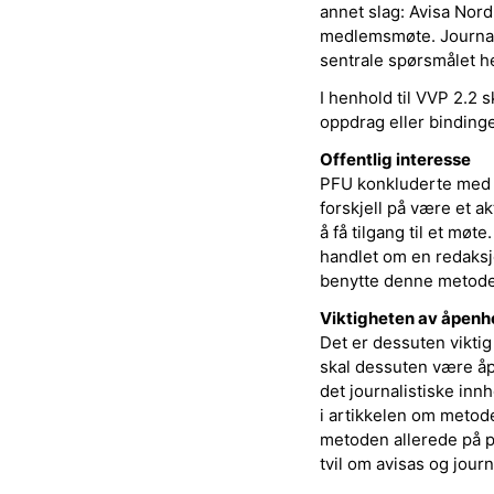
annet slag: Avisa Nordl
medlemsmøte. Journalis
sentrale spørsmålet her
I henhold til VVP 2.2 
oppdrag eller bindinge
Offentlig interesse
PFU konkluderte med a
forskjell på være et 
å få tilgang til et møt
handlet om en redaksjo
benytte denne metoden
Viktigheten av åpenh
Det er dessuten viktig
skal dessuten være åp
det journalistiske innh
i artikkelen om metod
metoden allerede på pu
tvil om avisas og jour