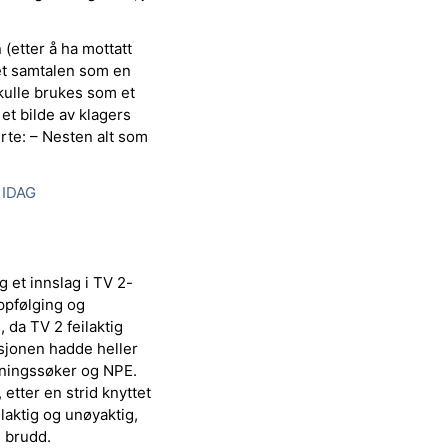
(etter å ha mottatt
et samtalen som en
skulle brukes som et
 et bilde av klagers
te: – Nesten alt som
 IDAG
g et innslag i TV 2-
pfølging og
da TV 2 feilaktig
sjonen hadde heller
tningssøker og NPE.
 etter en strid knyttet
ilaktig og unøyaktig,
 brudd.