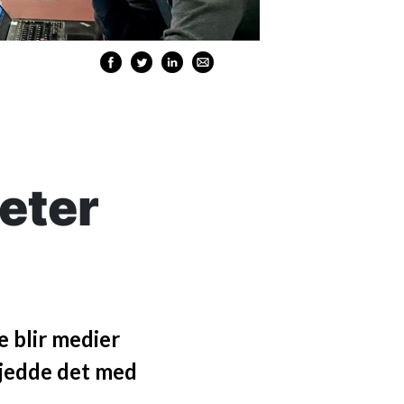
eter
e blir medier
kjedde det med