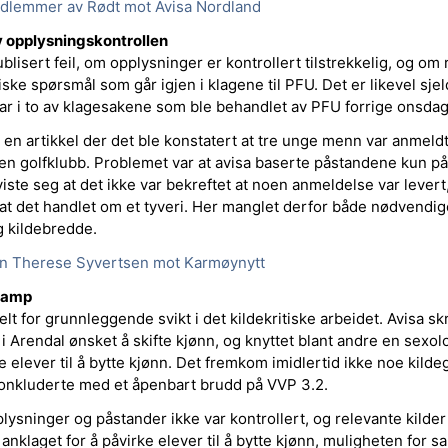
dlemmer av Rødt mot Avisa Nordland
v opplysningskontrollen
lisert feil, om opplysninger er kontrollert tilstrekkelig, og om 
iske spørsmål som går igjen i klagene til PFU. Det er likevel sje
ar i to av klagesakene som ble behandlet av PFU forrige onsdag
en artikkel der det ble konstatert at tre unge menn var anmeldt, 
 en golfklubb. Problemet var at avisa baserte påstandene kun p
iste seg at det ikke var bekreftet at noen anmeldelse var levert,
t at det handlet om et tyveri. Her manglet derfor både nødvendig
g kildebredde.
nn Therese Syvertsen mot Karmøynytt
ramp
lt for grunnleggende svikt i det kildekritiske arbeidet. Avisa sk
 i Arendal ønsket å skifte kjønn, og knyttet blant andre en sexo
 elever til å bytte kjønn. Det fremkom imidlertid ikke noe kilde
onkluderte med et åpenbart brudd på VVP 3.2.
lysninger og påstander ikke var kontrollert, og relevante kilder 
anklaget for å påvirke elever til å bytte kjønn, muligheten for sa