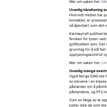
Mer om saken her:
Me
Uvanlig håndtering a
Hvorvidt mediet har pub
kontaktet, er presseet
så åpenbart som det v
Karmøynytt publiserte 
fersken for tyveri ved
golfklubben selv. Det v
grunnlag for å slå fas
opplysningskontroll o
Mer om saken her:
Li
Uvanlig mange overt
Også Norge IDAG ble fe
av elevene i en klasse
påstander om å påvirke
påstandene, og PFU k
Som en følge av at opp
heller ikke de som ble 