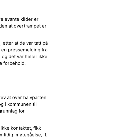
relevante kilder er
lden at overtrampet er
.
etter at de var tatt på
å en pressemelding fra
 og det var heller ikke
e forbehold,
rev at over halvparten
log i kommunen til
grunnlag for
ikke kontaktet, fikk
mtidig imøtegåelse, jf.