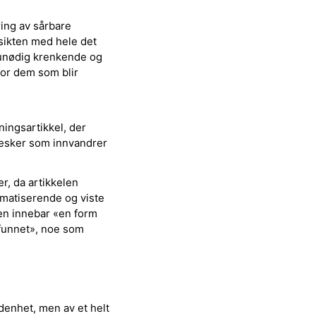
ing av sårbare
sikten med hele det
 unødig krenkende og
for dem som blir
ningsartikkel, der
esker som innvandrer
r, da artikkelen
matiserende og viste
gen innebar «en form
funnet», noe som
enhet, men av et helt