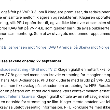
også felt på VVP 3.3, om å klargjøre premisser, da redaksjonen 
e en samtale mellom klageren og redaktøren. Klageren oppfatt
ning, slik PFU oppfordrer til, og var ikke klar over at samtalen 
 Norge IDAG felt på VVP 4.8, som gjelder barn, da avisa publiserte
n annen sammenheng. Som et av utvalgets medlemmer oppsummer
er.
rit B. Jørgensen mot Norge IDAG
/
Arendal på Skeiva mot Norge
isse sakene onsdag 27. september:
skadeerstatning (NPE) mot TV 2
: Klagen gjaldt en nettartikkel o
en 37 år gammel mann som krevde erstatning for manglende op
 hans ADHD-diagnose. PFU konkluderte med brudd på VVP 3.2, 
t mannen fikk avslag på søknaden om erstatning fra NPE. Redak
for en påstand om at det aldri hadde vært kontakt mellom ersta
mot Telemarksavisa
: Klagen gjaldt omtale av en rettsavgjørelse,
av en nettside for strømming av film. Klager mente omtalen var fe
ksavisa utelot vesentlig informasjon. PFU konkluderte med ikke