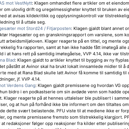
AS mot VestNytt
: Klagen omhandlet flere artikler om et eiendo
r om ulovlig drift og uregelmessigheter knyttet til bruken av
d at avisas kildekritikk og opplysningskontroll var tilstrekkeli
ledning til å uttale seg.
esæter mot Stord24 / Fitjarposten
: Klagen gjaldt blant annet o
tør Hagesæter og en granskningsrapport om varslene, som ko
tt arbeidsmiljøloven. Klager reagerte på en tittel, og mente ogs
trekkelig fra rapporten, samt at han ikke hadde fått imøtegå alle
 i at hans rett på samtidig imøtegåelse, VVP 4.14, ikke var tilstr
na Blad
: Klagen gjaldt to artikler knyttet til bygging av ny flypla
det påstått at Avinor skal ha brukt lokalt innsamlede midler til 
e med at Rana Blad skulle latt Avinor få komme til samtidig til 
ninger, jf. VVP 4.14.
mot Verdens Gang
: Klagen gjaldt premissene og hvordan VG opp
 hun bidro i en podkastserie om sin avdøde venn som hadde op
nt. Klager reagerte på at hennes uttalelser ble publisert i sam
lelser, og at hun på forhånd ikke ble informert om den tiltaltes 
e dette svært belastende. PFU viste til at mediene ikke er forpl
der, og mente premissene fremsto som tilstrekkelig klargjort. P
 at redaksjoner følger opp reaksjoner fra kilder etter publiserin