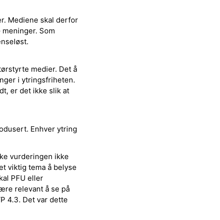
r. Mediene skal derfor
e – meninger. Som
enseløst.
ørstyrte medier. Det å
ger i ytringsfriheten.
, er det ikke slik at
rodusert. Enhver ytring
iske vurderingen ikke
et viktig tema å belyse
kal PFU eller
ære relevant å se på
P 4.3. Det var dette