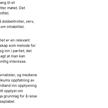
ng til et
tter møtet. Det
flikt.
dobbeltroller, verv,
om inhabilitet.
et er en relevant
emskap som metode for
g inn i partiet; det
sagt at man kan
tlig interesse.
urnalister, og mediene
ikums oppfatning av
Nordland inn opplysning
itt opplyst om
ga grunnlag for å reise
septabel.