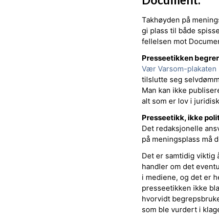
Takhøyden på meningsp
gi plass til både spis
fellelsen mot Document
Presseetikken begren
Vær Varsom-plakaten
tilslutte seg selvdømm
Man kan ikke publisere
alt som er lov i juridi
Presseetikk, ikke poli
Det redaksjonelle ansv
på meningsplass må de
Det er samtidig viktig
handler om det eventue
i mediene, og det er h
presseetikken ikke bla
hvorvidt begrepsbruke
som ble vurdert i kla