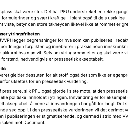
lass skal være stor. Det har PFU understreket en rekke gange
se formuleringer og svært kraftige – iblant også til dels usaklig
 viste, betyr den store takhøyden likevel ikke at rommet er gr
ser ytringsfriheten
(VVP) legger begrensninger for hva som kan publiseres i redakt
eordningen forplikter, og innebærer i praksis noen innskrenknin
 akkurat hva man vil. Selv om ytringsrommet er og skal være vidt
sk forstand, nødvendigvis er presseetisk akseptabelt.
tikk
aret gjelder dessuten for alt stoff, også det som ikke er egenp
rfor utsettes for en presseetisk vurdering.
 å presisere, slik PFU også gjorde i siste møte, at den presseet
lle politiske innholdet i ytringen. Innvandring er for eksempel 
elt akseptabelt å mene at innvandringen har gått for langt. Det s
nde seg opp i. I den presseetiske vurderingen vil det derimot v
n i publiseringen er stigmatiserende, og dermed i strid med VV
gesaken mot Document.