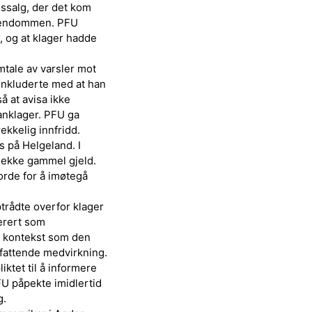
mssalg, der det kom
 eiendommen. PFU
g, og at klager hadde
mtale av varsler mot
nkluderte med at han
å at avisa ikke
 anklager. PFU ga
ekkelig innfridd.
ss på Helgeland. I
å dekke gammel gjeld.
orde for å imøtegå
trådte overfor klager
erert som
me kontekst som den
omfattende medvirkning.
iktet til å informere
FU påpekte imidlertid
g.